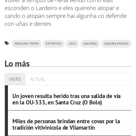
Volver a tempos de nena vendo como elas
esconden o Lardeiro e eles quereno atopar e
cando o atopan sempre hai algunha co defende
con uñas e dentes
MENUDA TROPA
ENTROIDO
2022
GALERIAS
GALERIA ENSINO
Lo más
VISTO
ACTUAL
Un joven resulta herido tras una salida de vía
en la OU-533, en Santa Cruz (O Bolo)
Miles de personas brindan entre covas por la
tradición vitivinícola de Vilamartín