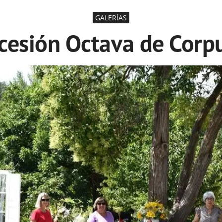
GALERÍAS
ocesión Octava de Corpu