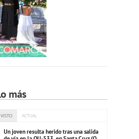
Lo más
VISTO
ACTUAL
Un joven resulta herido tras una salida
de vía en la OU-533, en Santa Cruz (O