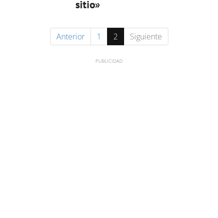
sitio»
Anterior
1
2
Siguiente