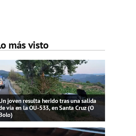
Lo más visto
Un joven resulta herido tras una salida
de vía en la OU-533, en Santa Cruz (O
Bolo)