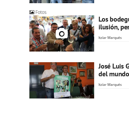
Fotos
Los bodegu
ilusión, pe
Itzíar Marqués
José Luis G
del mundo 
Itzíar Marqués