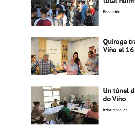
total norm
Redacción
Quiroga tr
Viño el 16 
Un túnel d
do Viño
Itzíar Marqués