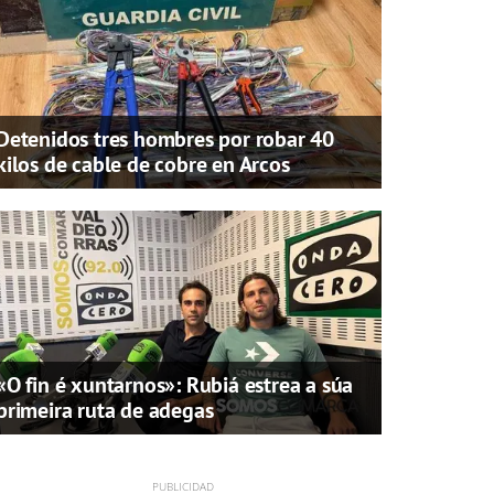
Detenidos tres hombres por robar 40
kilos de cable de cobre en Arcos
«O fin é xuntarnos»: Rubiá estrea a súa
primeira ruta de adegas