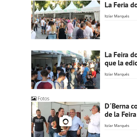
La Feria d
Itzíar Marqués
La Feira d
que la edi
Itzíar Marqués
Fotos
D´Berna co
de la Feir
Itzíar Marqués