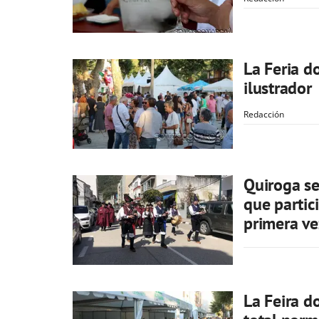
La Feria d
ilustrador
Redacción
Quiroga se
que partic
primera ve
La Feira d