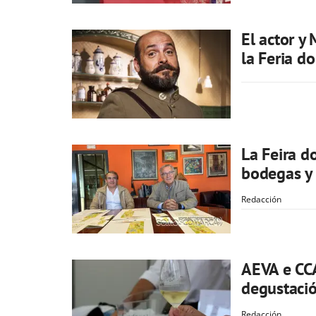
El actor y
la Feria d
La Feira d
bodegas y 
Redacción
AEVA e CCA
degustació
Redacción