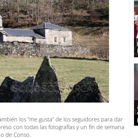
también los “me gusta” de los seguidores para dar
reso con todas las fotografías y un fin de semana
iño de Conso.