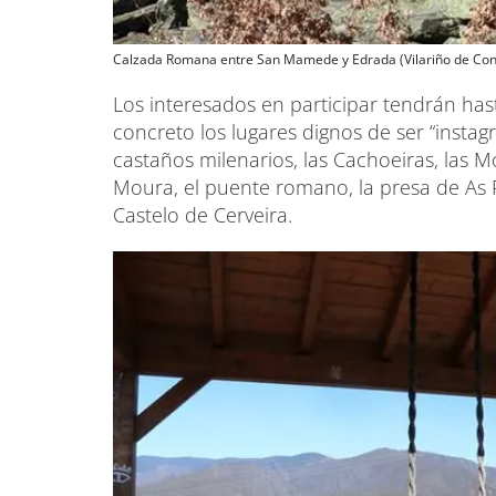
Calzada Romana entre San Mamede y Edrada (Vilariño de Con
Los interesados en participar tendrán has
concreto los lugares dignos de ser “instagr
castaños milenarios, las Cachoeiras, las 
Moura, el puente romano, la presa de As P
Castelo de Cerveira.