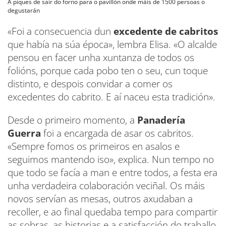
A piques de saír do forno para o pavillón onde máis de 1500 persoas o
degustarán
«Foi a consecuencia dun
excedente de cabritos
que había na súa época», lembra Elisa. «O alcalde
pensou en facer unha xuntanza de todos os
folións, porque cada pobo ten o seu, cun toque
distinto, e despois convidar a comer os
excedentes do cabrito. E aí naceu esta tradición».
Desde o primeiro momento, a
Panadería
Guerra
foi a encargada de asar os cabritos.
«Sempre fomos os primeiros en asalos e
seguimos mantendo iso», explica. Nun tempo no
que todo se facía a man e entre todos, a festa era
unha verdadeira colaboración veciñal. Os máis
novos servían as mesas, outros axudaban a
recoller, e ao final quedaba tempo para compartir
as sobras, as historias e a satisfacción do traballo