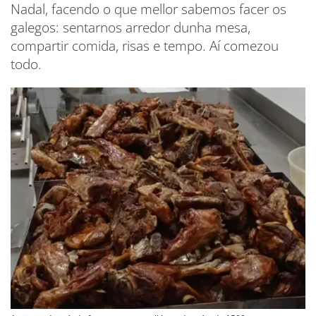
Nadal, facendo o que mellor sabemos facer os
galegos: sentarnos arredor dunha mesa,
compartir comida, risas e tempo. Aí comezou
todo.