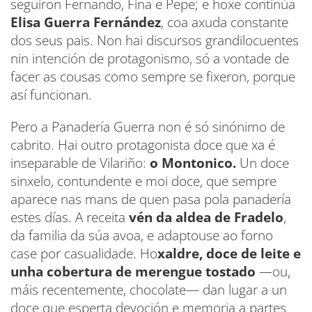
seguiron Fernando, Fina e Pepe; e hoxe continúa
Elisa Guerra Fernández
, coa axuda constante
dos seus pais. Non hai discursos grandilocuentes
nin intención de protagonismo, só a vontade de
facer as cousas como sempre se fixeron, porque
así funcionan.
Pero a Panadería Guerra non é só sinónimo de
cabrito. Hai outro protagonista doce que xa é
inseparable de Vilariño:
o Montonico.
Un doce
sinxelo, contundente e moi doce, que sempre
aparece nas mans de quen pasa pola panadería
estes días. A receita
vén da aldea de Fradelo
,
da familia da súa avoa, e adaptouse ao forno
case por casualidade. Ho
xaldre, doce de leite e
unha cobertura de merengue tostado
—ou,
máis recentemente, chocolate— dan lugar a un
doce que esperta devoción e memoria a partes