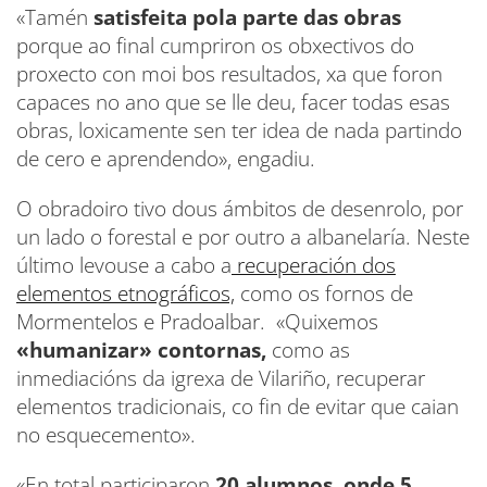
«Tamén
satisfeita pola parte das obras
porque ao final cumpriron os obxectivos do
proxecto con moi bos resultados, xa que foron
capaces no ano que se lle deu, facer todas esas
obras, loxicamente sen ter idea de nada partindo
de cero e aprendendo», engadiu.
O obradoiro tivo dous ámbitos de desenrolo, por
un lado o forestal e por outro a albanelaría. Neste
último levouse a cabo a
recuperación dos
elementos etnográficos,
como os fornos de
Mormentelos e Pradoalbar. «Quixemos
«humanizar» contornas,
como as
inmediacións da igrexa de Vilariño, recuperar
elementos tradicionais, co fin de evitar que caian
no esquecemento».
«En total participaron
20 alumnos, onde 5