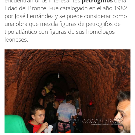
encuentran unos interesantes
petroglifos
de la
Edad del Bronce. Fue catalogado en el año 1982
por José Fernández y se puede considerar como
una obra que mezcla figuras de petroglifos de
tipo atlántico con figuras de sus homólogos
leoneses.