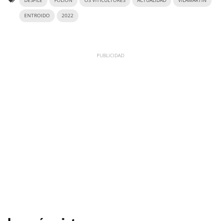
DESFILE
FOLION
OS VITICULTORES
ACTUALIDAD
VILAMARTÍN
ENTROIDO
2022