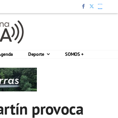
Agenda
Deporte
SOMOS +
artín provoca