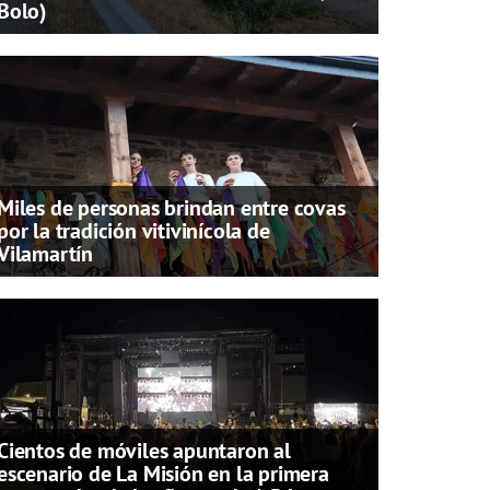
Bolo)
Miles de personas brindan entre covas
por la tradición vitivinícola de
Vilamartín
Cientos de móviles apuntaron al
escenario de La Misión en la primera