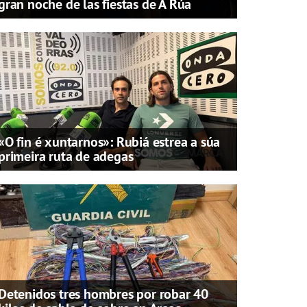
gran noche de las fiestas de A Rúa
«O fin é xuntarnos»: Rubiá estrea a súa
primeira ruta de adegas
Detenidos tres hombres por robar 40