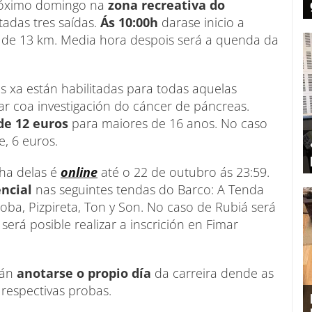
próximo domingo na
zona recreativa do
itadas tres saídas.
Ás 10:00h
darase inicio a
s de 13 km. Media hora despois será a quenda da
ns xa están habilitadas para todas aquelas
ar coa investigación do cáncer de páncreas.
de 12 euros
para maiores de 16 anos. No caso
e, 6 euros.
ha delas é
online
até o 22 de outubro ás 23:59.
encial
nas seguintes tendas do Barco: A Tenda
aroba, Pizpireta, Ton y Son. No caso de Rubiá será
será posible realizar a inscrición en Fimar
rán
anotarse o propio día
da carreira dende as
 respectivas probas.