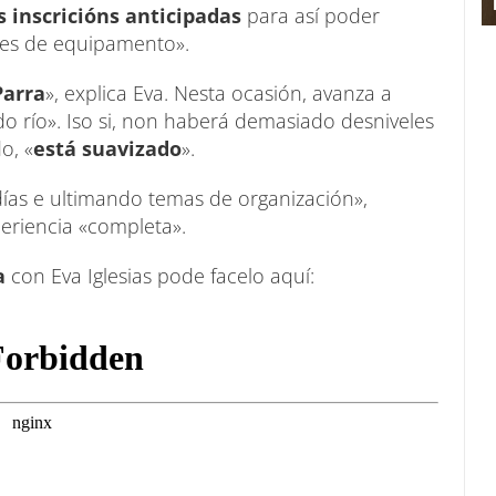
 inscricións anticipadas
para así poder
ades de equipamento».
Parra
», explica Eva. Nesta ocasión, avanza a
do río». Iso si, non haberá demasiado desniveles
o, «
está suavizado
».
días e ultimando temas de organización»,
eriencia «completa».
a
con Eva Iglesias pode facelo aquí: