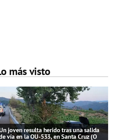
Lo más visto
Un joven resulta herido tras una salida
de vía en la OU-533, en Santa Cruz (O