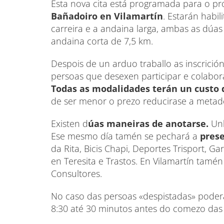
Esta nova cita está programada para o 
Bañadoiro en Vilamartín
. Estarán habil
carreira e a andaina larga, ambas as dúa
andaina corta de 7,5 km.
Despois de un arduo traballo as inscrició
persoas que desexen participar e colabor
Todas as modalidades terán un custo 
de ser menor o prezo reducirase a metad
Existen d
úas maneiras de anotarse.
Un
Ese mesmo día tamén se pechará a
pres
da Rita, Bicis Chapi, Deportes Trisport, G
en Teresita e Trastos. En Vilamartín tamén 
Consultores.
No caso das persoas «despistadas» pode
8:30 até 30 minutos antes do comezo das