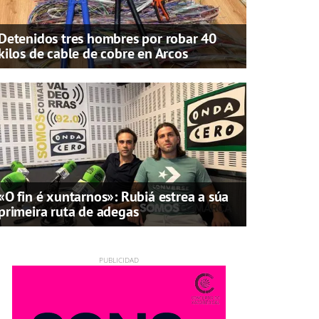
Detenidos tres hombres por robar 40
kilos de cable de cobre en Arcos
«O fin é xuntarnos»: Rubiá estrea a súa
primeira ruta de adegas