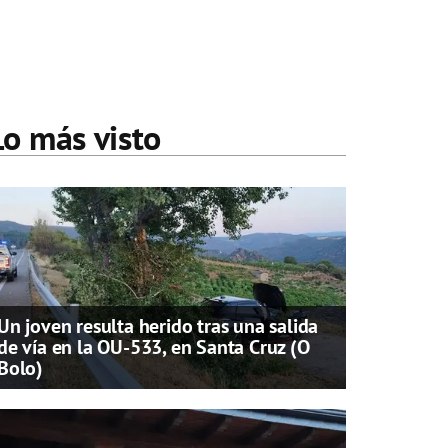
Lo más visto
Un joven resulta herido tras una salida
de vía en la OU-533, en Santa Cruz (O
Bolo)