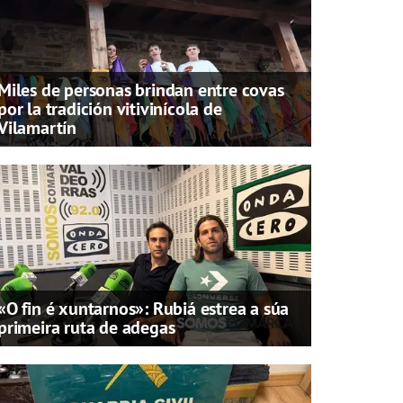
Miles de personas brindan entre covas
por la tradición vitivinícola de
Vilamartín
«O fin é xuntarnos»: Rubiá estrea a súa
primeira ruta de adegas