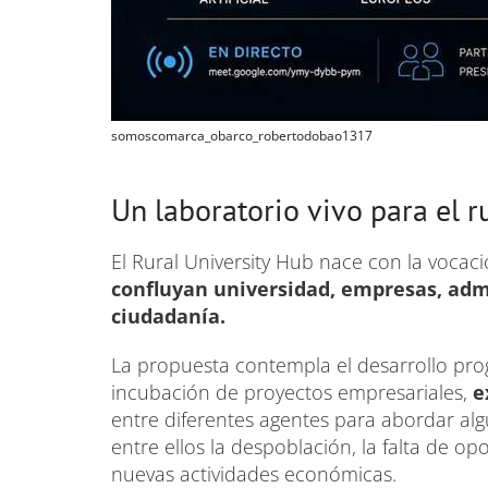
somoscomarca_obarco_robertodobao1317
Un laboratorio vivo para el r
El Rural University Hub nace con la vocac
confluyan universidad, empresas, admi
ciudadanía.
La propuesta contempla el desarrollo pro
incubación de proyectos empresariales,
e
entre diferentes agentes para abordar algu
entre ellos la despoblación, la falta de o
nuevas actividades económicas.