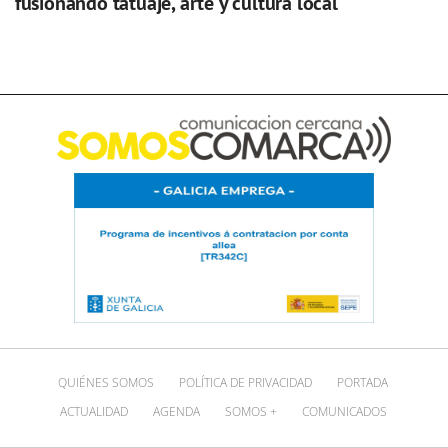
fusionando tatuaje, arte y cultura local
QUIÉNES SOMOS
POLÍTICA DE PRIVACIDAD
PORTADA
ACTUALIDAD
AGENDA
SOMOS +
COMUNICADOS