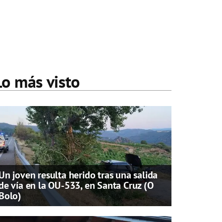
Lo más visto
Un joven resulta herido tras una salida
de vía en la OU-533, en Santa Cruz (O
Bolo)