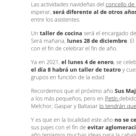
Las actividades navideñas del
concello de
esperar,
será diferente al de otros año
entre los asistentes.
Un
taller de cocina
será el encargado de 
Será mañana,
lunes 28 de diciembre
. E
con el fin de celebrar el fin de año.
Ya en 2021,
el lunes 4 de enero
, se cele
el día 8 habrá un taller de teatro
y cuen
grupos en función de la edad
Recordemos que el próximo año
Sus Maj
a los más pequeños, pero en
Petín
debido
Melchor, Gaspar y Baltasar
lo tendrán qu
Y es que en la localidad este año
no se ce
sus pajes con el fin de
evitar aglomeraci
año teníamos muchas ideas para la cabalg