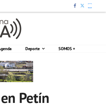
Agenda
Deporte
SOMOS +
 en Petín