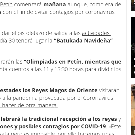
 Petín
comenzará
mañana
aunque, como era de
s
con el fin de evitar contagios por coronavirus
dar el pistoletazo de salida a las
actividades.
l día 30 tendrá lugar la
“Batukada Navideña”
brarán las
“Olimpiadas en Petín, mientras que
ta cuentos a las 11 y 13:30 horas para dividir los
estades los Reyes Magos de Oriente
visitarán
 a la pandemia provocada por el Coronavirus
e hacer de otra manera.
lebrará la tradicional recepción a los reyes
y
ones y posibles contagios por COVID-19
. «Este
ata pero es imposible, por ello hacemos unas