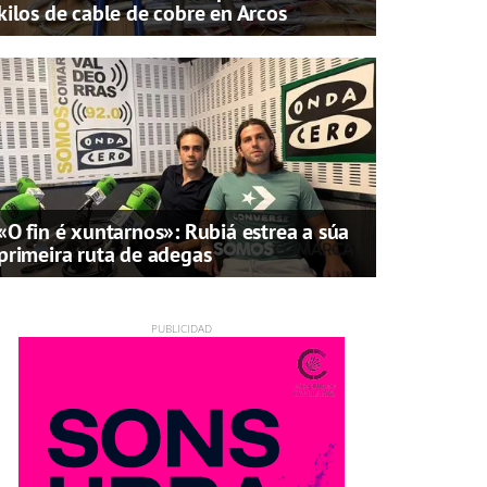
kilos de cable de cobre en Arcos
«O fin é xuntarnos»: Rubiá estrea a súa
primeira ruta de adegas