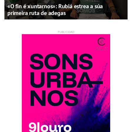
«O fin é xuntarnos»: Rubiá estrea a súa
primeira ruta de adegas