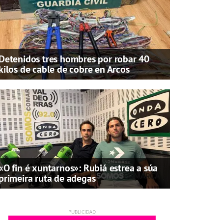
Detenidos tres hombres por robar 40
kilos de cable de cobre en Arcos
«O fin é xuntarnos»: Rubiá estrea a súa
primeira ruta de adegas