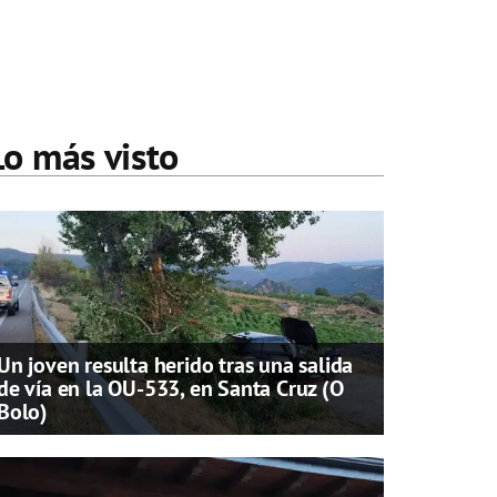
Lo más visto
Un joven resulta herido tras una salida
de vía en la OU-533, en Santa Cruz (O
Bolo)