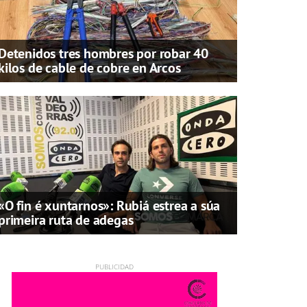
Detenidos tres hombres por robar 40
kilos de cable de cobre en Arcos
«O fin é xuntarnos»: Rubiá estrea a súa
primeira ruta de adegas