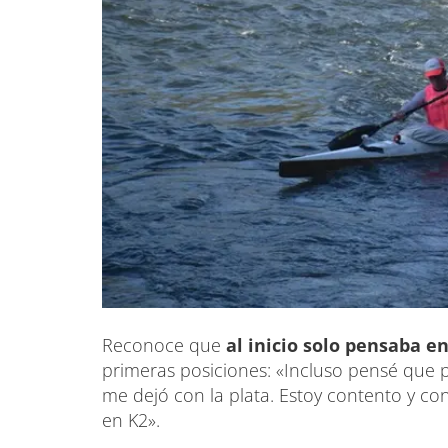
Reconoce que
al inicio solo pensaba en
primeras posiciones: «Incluso pensé que po
me dejó con la plata. Estoy contento y con
en K2».