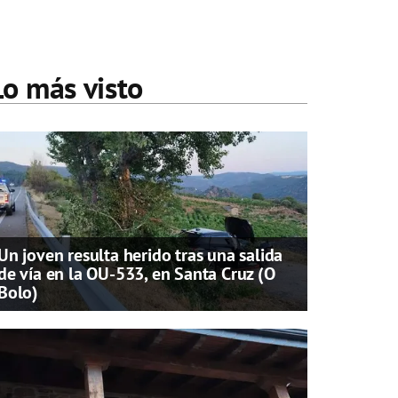
Lo más visto
Un joven resulta herido tras una salida
de vía en la OU-533, en Santa Cruz (O
Bolo)