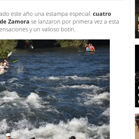
ejado este año una estampa especial:
cuatro
 de Zamora
se lanzaron por primera vez a esta
nsaciones y un valioso botín.