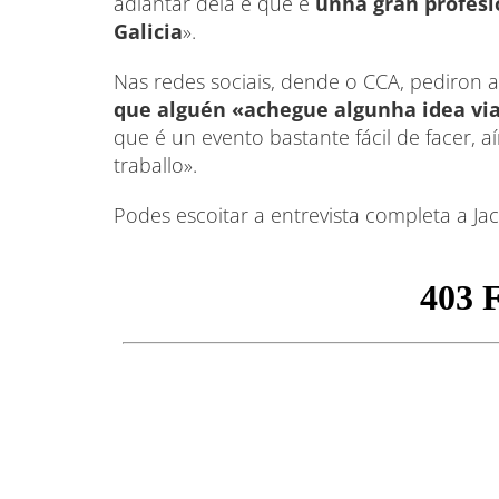
adiantar dela e que é
unha gran profesio
Galicia
».
Nas redes sociais, dende o CCA, pediron 
que alguén «achegue algunha idea via
que é un evento bastante fácil de facer, 
traballo».
Podes escoitar a entrevista completa a Jac