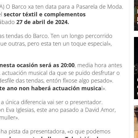
A) O Barco xa ten data para a Pasarela de Moda.
el
sector téxtil e complementos
 sábado
27 de abril de 2024.
as tendas do Barco. Ten un longo percorrido
que outras, pero esta ten un toque especial»,
nesta ocasión será as 20:00
, media hora antes
A actuación musical da que se puido desfrutar o
esfile das tendas, entón fíxose algo pesado».
te ano non haberá actuación musica
l».
a única diferencia vai ser o presentador.
 Eva Iglesias, este ano pasado a David Amor,
muller».
nha pista da presentadora, «o que podemos