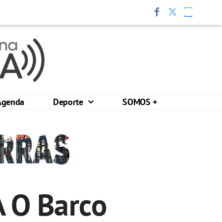
Agenda
Deporte
SOMOS +
A O Barco