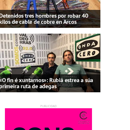
Detenidos tres hombres por robar 40
kilos de cable de cobre en Arcos
«O fin é xuntarnos»: Rubiá estrea a súa
primeira ruta de adegas