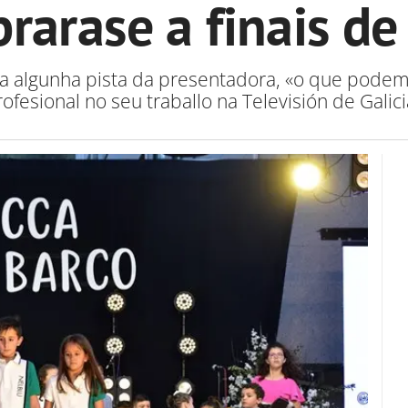
brarase a finais de 
a algunha pista da presentadora, «o que podem
rofesional no seu traballo na Televisión de Galici