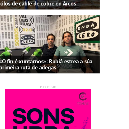
kilos de cable de cobre en Arcos
«O fin é xuntarnos»: Rubiá estrea a súa
primeira ruta de adegas