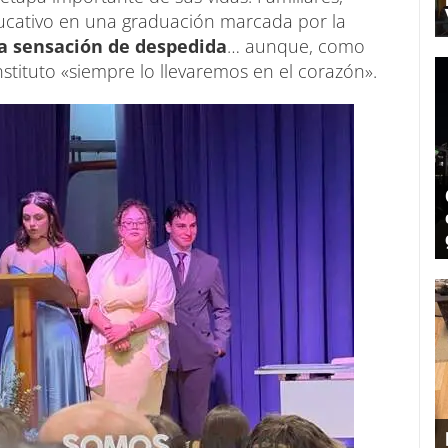
ducativo en una graduación marcada por la
a sensación de despedida
… aunque, como
nstituto «siempre lo llevaremos en el corazón».