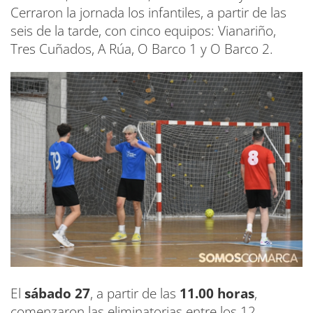
Cerraron la jornada los infantiles, a partir de las
seis de la tarde, con cinco equipos: Vianariño,
Tres Cuñados, A Rúa, O Barco 1 y O Barco 2.
El
sábado 27
, a partir de las
11.00 horas
,
comenzaron las eliminatorias entre los 12