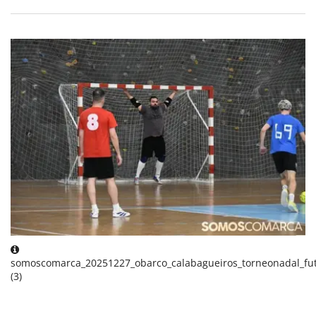
somoscomarca_20251227_obarco_calabagueiros_torneonadal_fut
(3)