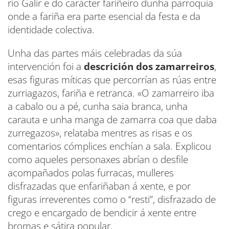
río Galir e do carácter fariñeiro dunha parroquia
onde a fariña era parte esencial da festa e da
identidade colectiva.
Unha das partes máis celebradas da súa
intervención foi a
descrición dos zamarreiros
,
esas figuras míticas que percorrían as rúas entre
zurriagazos, fariña e retranca. «O zamarreiro iba
a cabalo ou a pé, cunha saia branca, unha
carauta e unha manga de zamarra coa que daba
zurregazos», relataba mentres as risas e os
comentarios cómplices enchían a sala. Explicou
como aqueles personaxes abrían o desfile
acompañados polas furracas, mulleres
disfrazadas que enfariñaban á xente, e por
figuras irreverentes como o “resti”, disfrazado de
crego e encargado de bendicir á xente entre
bromas e sátira popular.