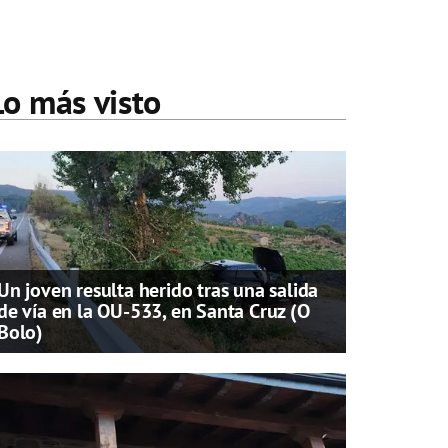
Lo más visto
Un joven resulta herido tras una salida
de vía en la OU-533, en Santa Cruz (O
Bolo)