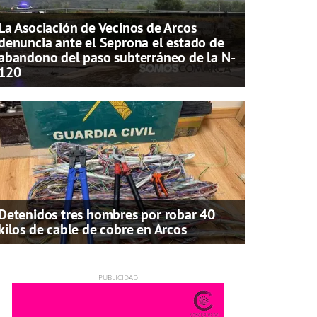
La Asociación de Vecinos de Arcos
denuncia ante el Seprona el estado de
abandono del paso subterráneo de la N-
120
Detenidos tres hombres por robar 40
kilos de cable de cobre en Arcos