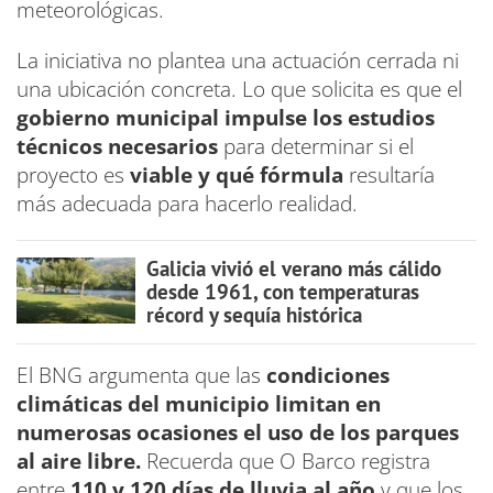
meteorológicas.
La iniciativa no plantea una actuación cerrada ni
una ubicación concreta. Lo que solicita es que el
gobierno municipal impulse los estudios
técnicos necesarios
para determinar si el
proyecto es
viable y qué fórmula
resultaría
más adecuada para hacerlo realidad.
Galicia vivió el verano más cálido
desde 1961, con temperaturas
récord y sequía histórica
El BNG argumenta que las
condiciones
climáticas del municipio limitan en
numerosas ocasiones el uso de los parques
al aire libre.
Recuerda que O Barco registra
entre
110 y 120 días de lluvia al año
y que los