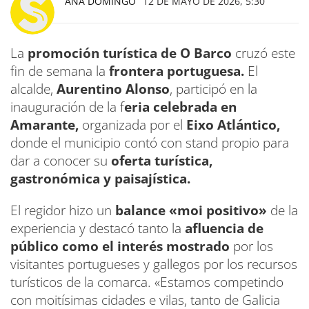
ANA DOMINGO
12 DE MAYO DE 2026, 5:30
La
promoción turística de O Barco
cruzó este
fin de semana la
frontera portuguesa.
El
alcalde,
Aurentino Alonso
, participó en la
inauguración de la f
eria celebrada en
Amarante,
organizada por el
Eixo Atlántico,
donde el municipio contó con stand propio para
dar a conocer su
oferta turística,
gastronómica y paisajística.
El regidor hizo un
balance «moi positivo»
de la
experiencia y destacó tanto la
afluencia de
público como el interés mostrado
por los
visitantes portugueses y gallegos por los recursos
turísticos de la comarca. «Estamos competindo
con moitísimas cidades e vilas, tanto de Galicia