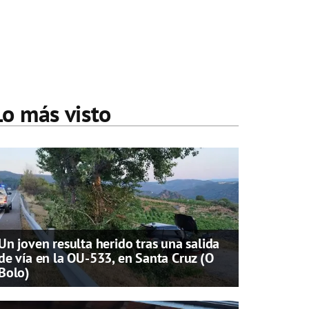
Lo más visto
Un joven resulta herido tras una salida
de vía en la OU-533, en Santa Cruz (O
Bolo)