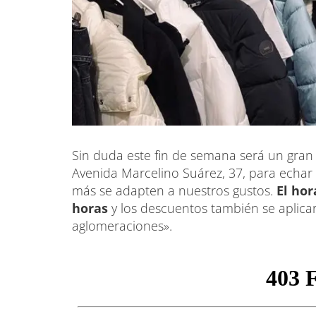
Sin duda este fin de semana será un gra
Avenida Marcelino Suárez, 37, para echar 
más se adapten a nuestros gustos.
El hor
horas
y los descuentos también se aplicar
aglomeraciones».