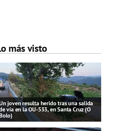
Lo más visto
Un joven resulta herido tras una salida
de vía en la OU-533, en Santa Cruz (O
Bolo)