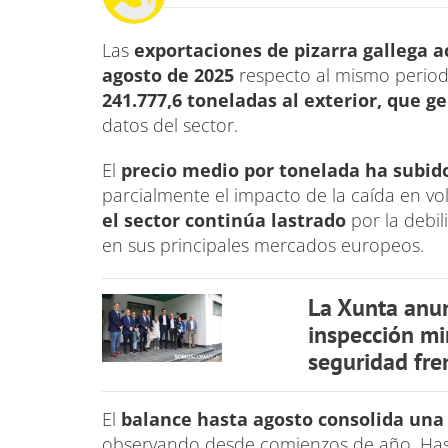
Las
exportaciones de pizarra gallega 
agosto de 2025
respecto al mismo periodo
241.777,6 toneladas al exterior, que g
datos del sector.
El
precio medio por tonelada ha subid
parcialmente el impacto de la caída en vo
el sector continúa lastrado
por la debi
en sus principales mercados europeos.
La Xunta anun
inspección mi
seguridad fren
El
balance hasta agosto consolida una
observando desde comienzos de año. Ha