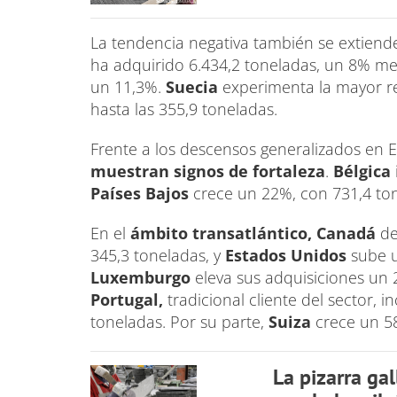
La tendencia negativa también se extien
ha adquirido 6.434,2 toneladas, un 8% m
un 11,3%.
Suecia
experimenta la mayor r
hasta las 355,9 toneladas.
Frente a los descensos generalizados en 
muestran signos de fortaleza
.
Bélgica
Países Bajos
crece un 22%, con 731,4 to
En el
ámbito transatlántico,
Canadá
de
345,3 toneladas, y
Estados Unidos
sube u
Luxemburgo
eleva sus adquisiciones un 
Portugal,
tradicional cliente del sector,
toneladas. Por su parte,
Suiza
crece un 5
La pizarra ga