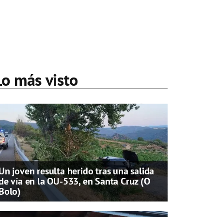
Lo más visto
Un joven resulta herido tras una salida
de vía en la OU-533, en Santa Cruz (O
Bolo)