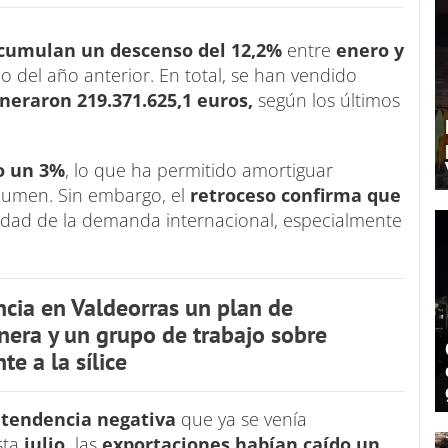
acumulan un descenso del 12,2%
entre
enero y
 del año anterior. En total, se han vendido
eneraron 219.371.625,1 euros,
según los últimos
o un 3%
, lo que ha permitido amortiguar
lumen. Sin embargo, el
retroceso confirma que
lidad de la demanda internacional, especialmente
cia en Valdeorras un plan de
nera y un grupo de trabajo sobre
te a la sílice
 tendencia negativa
que ya se venía
sta
julio,
las
exportaciones habían caído un