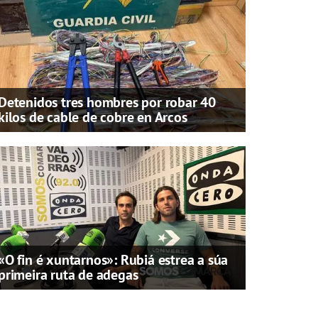
Detenidos tres hombres por robar 40
kilos de cable de cobre en Arcos
«O fin é xuntarnos»: Rubiá estrea a súa
primeira ruta de adegas