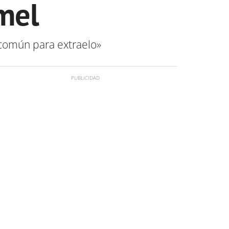
 mel
 común para extraelo»