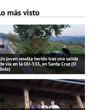
Lo más visto
Un joven resulta herido tras una salida
de vía en la OU-533, en Santa Cruz (O
Bolo)