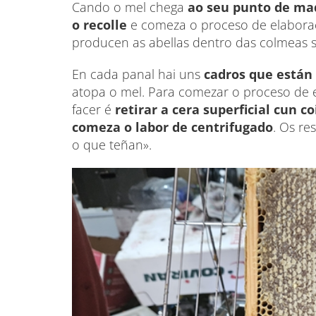
Cando o mel chega
ao seu punto de ma
o recolle
e comeza o proceso de elaborac
producen as abellas dentro das colmeas 
En cada panal hai uns
cadros que están
atopa o mel. Para comezar o proceso de 
facer é
retirar a cera superficial cun c
comeza o labor de centrifugado
. Os re
o que teñan».