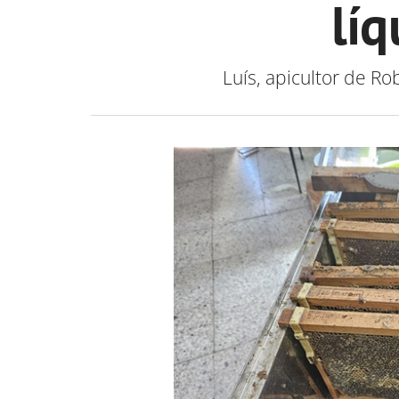
líq
Luís, apicultor de R