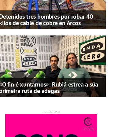
Detenidos tres hombres por robar 40
kilos de cable de cobre en Arcos
«O fin é xuntarnos»: Rubiá estrea a súa
primeira ruta de adegas