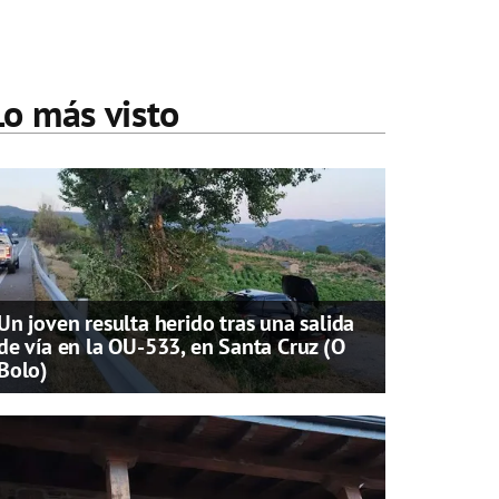
Lo más visto
Un joven resulta herido tras una salida
de vía en la OU-533, en Santa Cruz (O
Bolo)