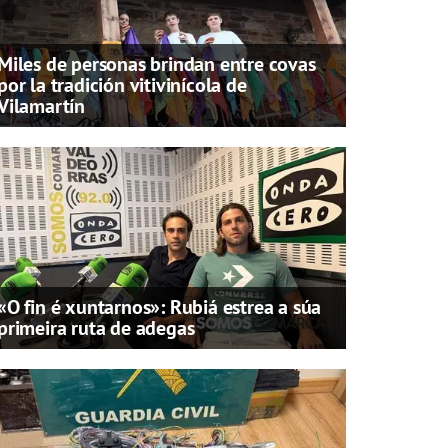
Miles de personas brindan entre covas
por la tradición vitivinícola de
Vilamartín
«O fin é xuntarnos»: Rubiá estrea a súa
primeira ruta de adegas