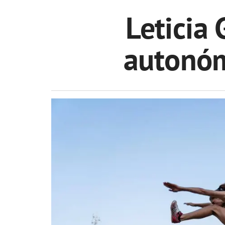
Leticia 
autonóm