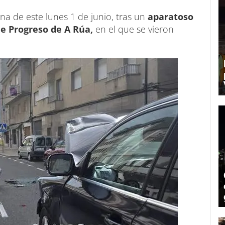
a de este lunes 1 de junio, tras un
aparatoso
le Progreso de A Rúa,
en el que se vieron