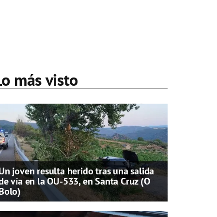
Lo más visto
Un joven resulta herido tras una salida
de vía en la OU-533, en Santa Cruz (O
Bolo)