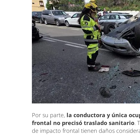
Por su parte,
la conductora y única ocu
frontal no precisó traslado sanitario
. 
de impacto frontal tienen daños consider