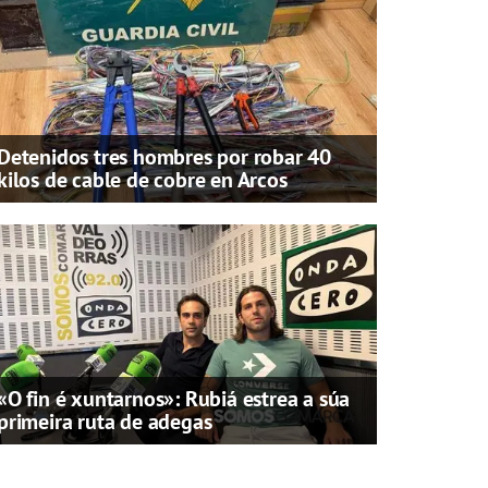
Detenidos tres hombres por robar 40
kilos de cable de cobre en Arcos
«O fin é xuntarnos»: Rubiá estrea a súa
primeira ruta de adegas