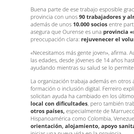
Buena parte de ese trabajo esposible grac
provincia con unos
90 trabajadores y al
además de unos
10.000 socios
entre part
asegura que Ourense es una
provincia 
preocupación clara:
rejuvenecer el volu
«Necesitamos más gente joven», afirma. A
las edades, desde jóvenes de 14 años ha
ayudando mientras su salud se lo permite
La organización trabaja además en otros 
formación o inclusión digital. Ferreiro ex
solicitan ayuda ha cambiado en los últim
local con dificultades
, pero también tr
otros países,
especialmente de Marruecos,
Hispanoamérica como Colombia, Venezuela
orientación, alojamiento, apoyo sanit
iniciar una nueva vida en la provincia.