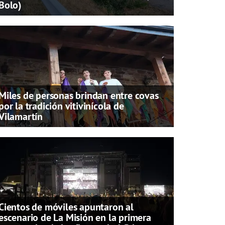
Bolo)
Miles de personas brindan entre covas
por la tradición vitivinícola de
Vilamartín
Cientos de móviles apuntaron al
escenario de La Misión en la primera