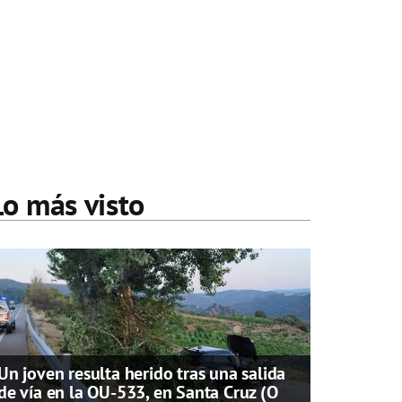
Lo más visto
Un joven resulta herido tras una salida
de vía en la OU-533, en Santa Cruz (O