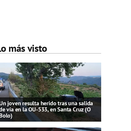
Lo más visto
Un joven resulta herido tras una salida
de vía en la OU-533, en Santa Cruz (O
Bolo)