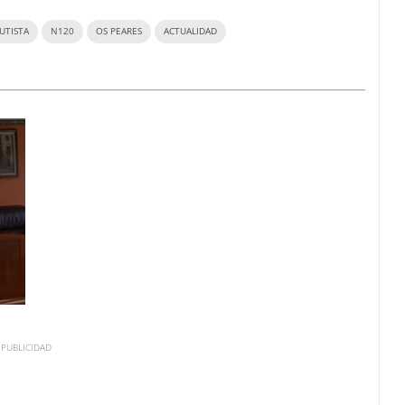
UTISTA
N120
OS PEARES
ACTUALIDAD