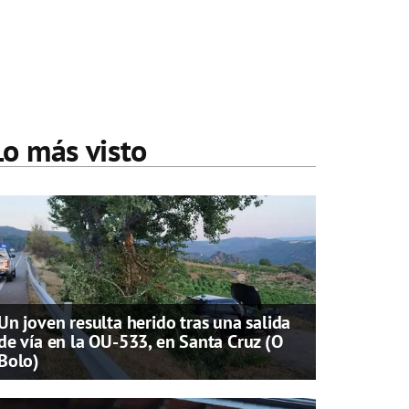
Lo más visto
Un joven resulta herido tras una salida
de vía en la OU-533, en Santa Cruz (O
Bolo)