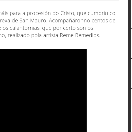
áis para a procesión do Cristo, que cumpriu co
 igrexa de San Mauro. Acompañáronno centos de
 os calantornias, que por certo son os
ano, realizado pola artista Reme Remedios.