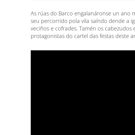
As rúas do Barco engalanáronse un ano m
seu percorrido pola vila saíndo dende a
veciños e cofrades. Tamén os cabezudos e
protagonistas do cartel das festas deste 