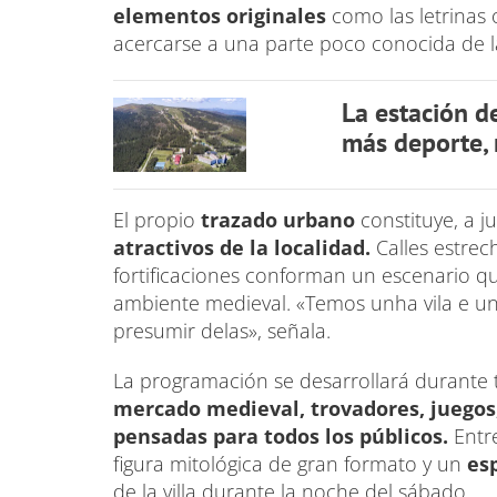
elementos originales
como las letrinas o
acercarse a una parte poco conocida de la 
La estación d
más deporte, 
El propio
trazado urbano
constituye, a j
atractivos de la localidad.
Calles estrec
fortificaciones conforman un escenario q
ambiente medieval. «Temos unha vila e un
presumir delas», señala.
La programación se desarrollará durante 
mercado medieval, trovadores, juegos,
pensadas para todos los públicos.
Entre
figura mitológica de gran formato y un
es
de la villa durante la noche del sábado.