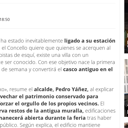
18:50
a
ha estado inevitablemente
ligado a su estación
el Concello quiere que quienes se acerquen al
stas de esquí, existe una villa con un
 ser conocido. Con ese objetivo nace la primera
n de semana y convertirá el
casco antiguo en el
xo», resume el
alcalde, Pedro Yáñez,
al explicar
vechar el patrimonio conservado para
orzar el orgullo de los propios vecinos.
El
a restos de la antigua muralla,
edificaciones
manecerá abierta durante la feria
tras haber
úblico. Según explica, el edificio mantiene