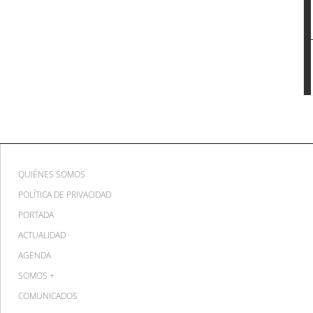
QUIÉNES SOMOS
POLÍTICA DE PRIVACIDAD
PORTADA
ACTUALIDAD
AGENDA
SOMOS +
COMUNICADOS