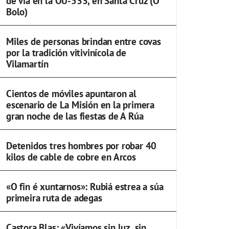
de vía en la OU-533, en Santa Cruz (O
Bolo)
Miles de personas brindan entre covas
por la tradición vitivinícola de
Vilamartín
Cientos de móviles apuntaron al
escenario de La Misión en la primera
gran noche de las fiestas de A Rúa
Detenidos tres hombres por robar 40
kilos de cable de cobre en Arcos
«O fin é xuntarnos»: Rubiá estrea a súa
primeira ruta de adegas
Castora Blas: «Vivíamos sin luz, sin