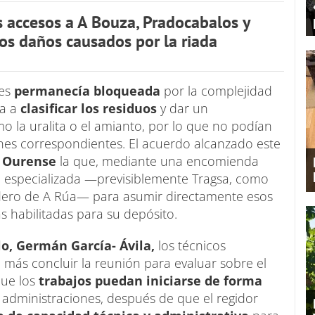
s accesos a A Bouza, Pradocabalos y
 los daños causados por la riada
les
permanecía bloqueada
por la complejidad
ga a
clasificar los residuos
y dar un
 la uralita o el amianto, por lo que no podían
iones correspondientes. El acuerdo alcanzado este
 Ourense
la que, mediante una encomienda
a especializada —previsiblemente Tragsa, como
tedero de A Rúa— para asumir directamente esos
as habilitadas para su depósito.
o, Germán García- Ávila,
los técnicos
más concluir la reunión para evaluar sobre el
que los
trabajos puedan iniciarse de forma
 administraciones, después de que el regidor