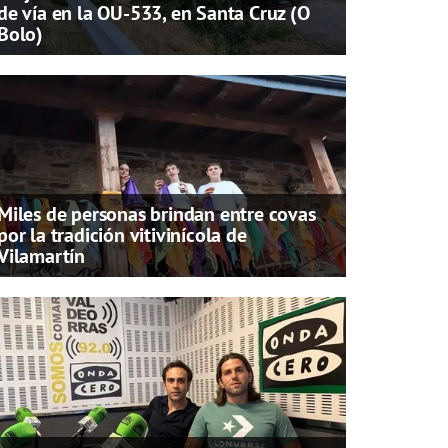
de vía en la OU-533, en Santa Cruz (O
Bolo)
Miles de personas brindan entre covas
por la tradición vitivinícola de
Vilamartín