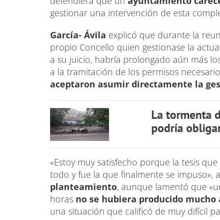
defendiera que un
ayuntamiento carece
gestionar una intervención de esta comple
García- Ávila
explicó que durante la reun
propio Concello quien gestionase la actu
a su juicio, habría prolongado aún más lo
a la tramitación de los permisos necesari
aceptaron asumir directamente la gest
La tormenta d
podría obligar
«Estoy muy satisfecho porque la tesis que
todo y fue la que finalmente se impuso», a
planteamiento
, aunque lamentó que «u
horas
no se hubiera producido mucho 
una situación que calificó de muy difícil p