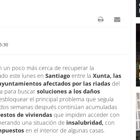
5:30
n un poco más cerca de recuperar la
ado este lunes en
Santiago
entre la
Xunta, las
ayuntamientos afectados por las riadas
del
da para buscar
soluciones a los daños
esbloquear el principal problema que seguía
 dos semanas después continúan acumuladas
 restos de viviendas
que impiden acceder con
enerando una situación de
insalubridad,
con
ompuestos
en el interior de algunas casas.