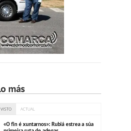
Lo más
VISTO
ACTUAL
«O fin é xuntarnos»: Rubiá estrea a súa
primeira ruta de adegas