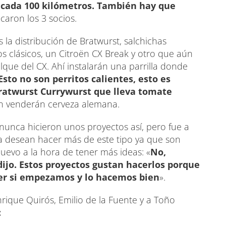
 cada 100 kilómetros. También hay que
caron los 3 socios.
 la distribución de Bratwurst, salchichas
s clásicos, un Citroën CX Break y otro que aún
que del CX. Ahí instalarán una parrilla donde
Esto no son perritos calientes, esto es
Bratwurst Currywurst que lleva tomate
n venderán cerveza alemana.
unca hicieron unos proyectos así, pero fue a
ra desean hacer más de este tipo ya que son
uevo a la hora de tener más ideas: «
No,
jo. Estos proyectos gustan hacerlos porque
ver si empezamos y lo hacemos bien
».
nrique Quirós, Emilio de la Fuente y a Toño
: