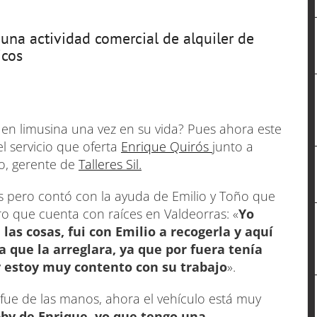
una actividad comercial de alquiler de
icos
 en limusina una vez en su vida? Pues ahora este
l servicio que oferta
Enrique Quirós
junto a
o, gerente de
Talleres Sil.
ós pero contó con la ayuda de Emilio y Toño que
o que cuenta con raíces en Valdeorras: «
Yo
as cosas, fui con Emilio a recogerla y aquí
a que la arreglara, ya que por fuera tenía
 y estoy muy contento con su trabajo
».
ue de las manos, ahora el vehículo está muy
by de Enrique. yo que tengo una