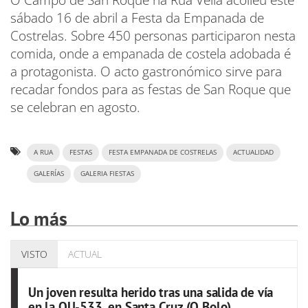
O Campo de San Roque na Rúa Vella acolleu este
sábado 16 de abril a Festa da Empanada de
Costrelas. Sobre 450 personas participaron nesta
comida, onde a empanada de costela adobada é
a protagonista. O acto gastronómico sirve para
recadar fondos para as festas de San Roque que
se celebran en agosto.
A RUA
FESTAS
FESTA EMPANADA DE COSTRELAS
ACTUALIDAD
GALERÍAS
GALERIA FIESTAS
Lo más
VISTO
ACTUAL
Un joven resulta herido tras una salida de vía
en la OU-533, en Santa Cruz (O Bolo)