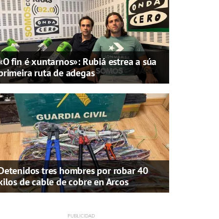
«O fin é xuntarnos»: Rubiá estrea a súa
primeira ruta de adegas
Detenidos tres hombres por robar 40
kilos de cable de cobre en Arcos