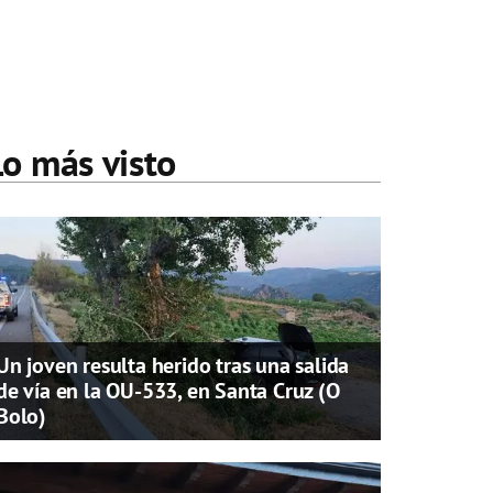
Lo más visto
Un joven resulta herido tras una salida
de vía en la OU-533, en Santa Cruz (O
Bolo)