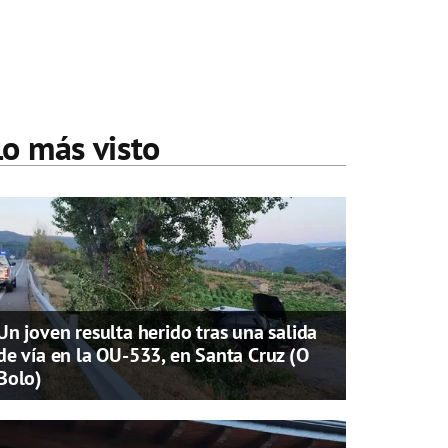
Lo más visto
Un joven resulta herido tras una salida
de vía en la OU-533, en Santa Cruz (O
Bolo)