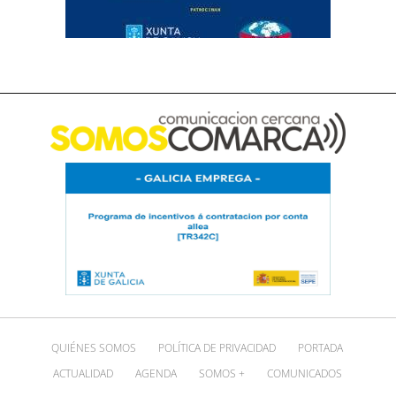
QUIÉNES SOMOS
POLÍTICA DE PRIVACIDAD
PORTADA
ACTUALIDAD
AGENDA
SOMOS +
COMUNICADOS