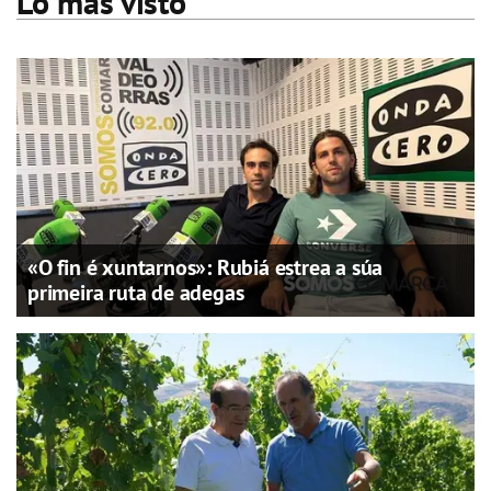
Lo más visto
«O fin é xuntarnos»: Rubiá estrea a súa
primeira ruta de adegas