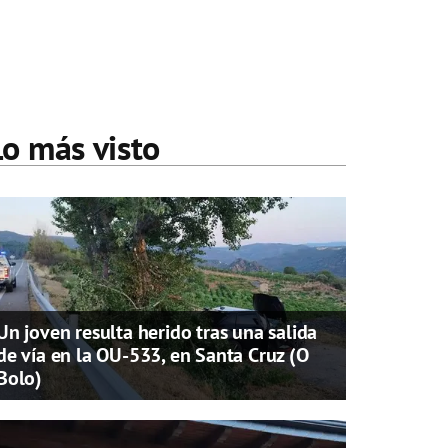
Lo más visto
Un joven resulta herido tras una salida
de vía en la OU-533, en Santa Cruz (O
Bolo)