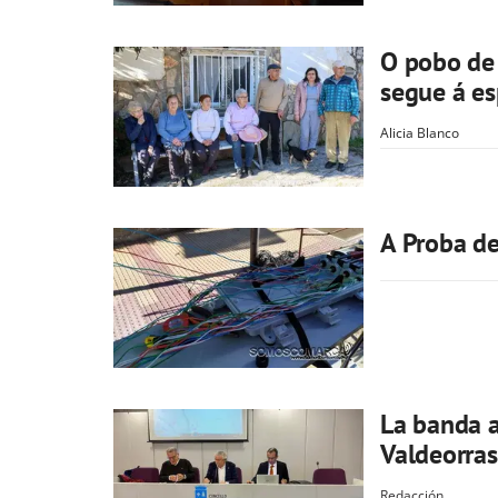
O pobo de 
segue á es
Alicia Blanco
A Proba de 
La banda a
Valdeorras
Redacción