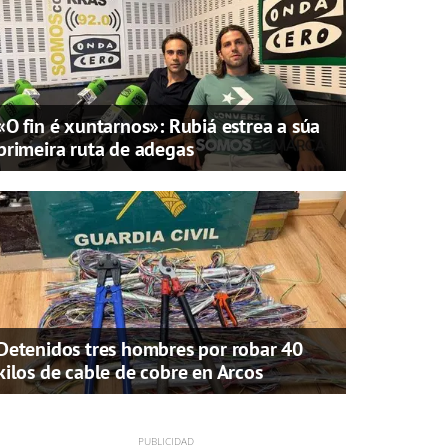
«O fin é xuntarnos»: Rubiá estrea a súa
primeira ruta de adegas
Detenidos tres hombres por robar 40
kilos de cable de cobre en Arcos