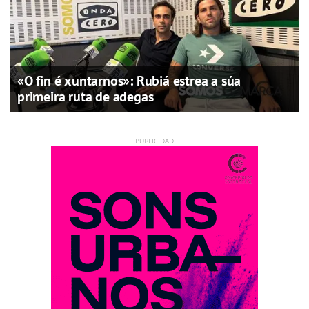
«O fin é xuntarnos»: Rubiá estrea a súa
primeira ruta de adegas