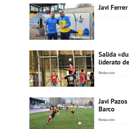
Javi Ferre
Salida «du
liderato d
Redacción
Javi Pazos 
Barco
Redacción