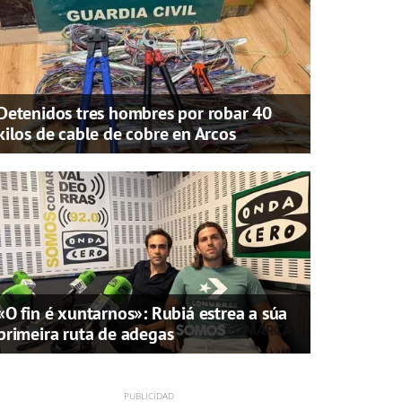
Detenidos tres hombres por robar 40
kilos de cable de cobre en Arcos
«O fin é xuntarnos»: Rubiá estrea a súa
primeira ruta de adegas