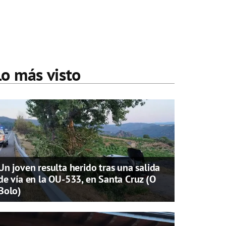
Lo más visto
Un joven resulta herido tras una salida
de vía en la OU-533, en Santa Cruz (O
Bolo)