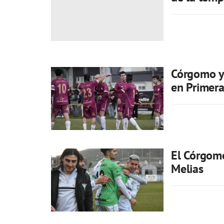
Córgomo y 
en Primer
El Córgomo
Melias