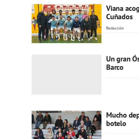
Viana acog
Cuñados
Redacción
Un gran Ós
Barco
Mucho depo
botelo