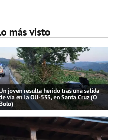
Lo más visto
Un joven resulta herido tras una salida
de vía en la OU-533, en Santa Cruz (O
Bolo)